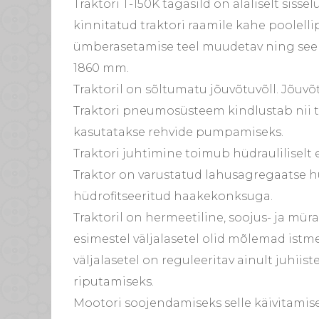
Traktori T-150K tagasild on alaliselt sissel
kinnitatud traktori raamile kahe poolellipt
ümberasetamise teel muudetav ning see v
1860 mm.
Traktoril on sõltumatu jõuvõtuvõll. Jõuvõt
Traktori pneumosüsteem kindlustab nii tr
kasutatakse rehvide pumpamiseks.
Traktori juhtimine toimub hüdrauliliselt
Traktor on varustatud lahusagregaatse 
hüdrofitseeritud haakekonksuga.
Traktoril on hermeetiline, soojus- ja mür
esimestel väljalasetel olid mõlemad ist
väljalasetel on reguleeritav ainult juhiis
riputamiseks.
Mootori soojendamiseks selle käivitamisel