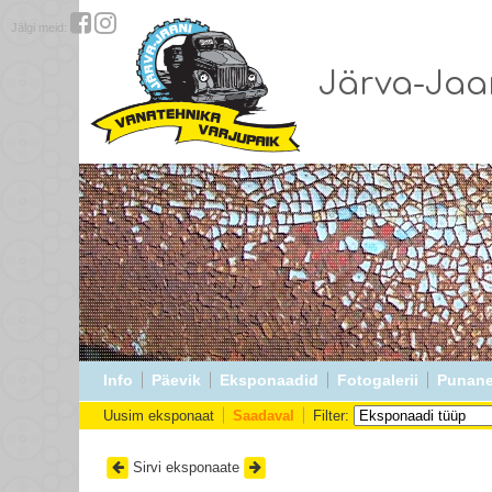
Jälgi meid:
Järva-Jaa
Info
Päevik
Eksponaadid
Fotogalerii
Punane
Uusim eksponaat
Saadaval
Filter:
Sirvi eksponaate