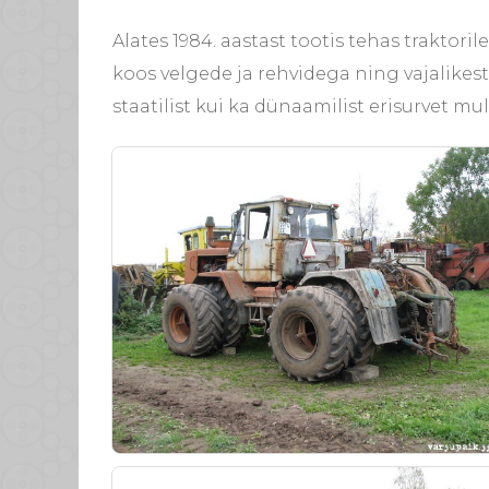
Alates 1984. aastast tootis tehas traktor
koos velgede ja rehvidega ning vajalikes
staatilist kui ka dünaamilist erisurvet m