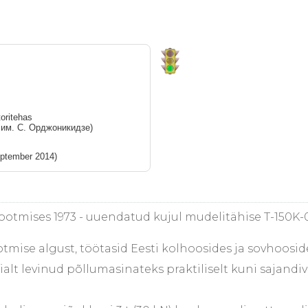
toritehas
 им. С. Орджоникидзе)
eptember 2014)
atootmises 1973 - uuendatud kujul mudelitähise T-150K-0
ootmise algust, töötasid Eesti kolhoosides ja sovhoosi
laialt levinud põllumasinateks praktiliselt kuni sajan