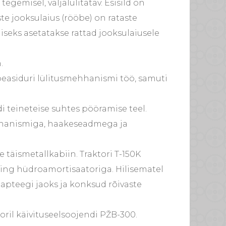
tegemisel, väljalülitatav. Esisild on
aste jooksulaius (rööbe) on rataste
seks asetatakse rattad jooksulaiusele
.
peasiduri lülitusmehhanismi töö, samuti
i teineteise suhtes pööramise teel.
ehhanismiga, haakeseadmega ja
 täismetallkabiin. Traktori T-150K
ning hüdroamortisaatoriga. Hilisematel
r apteegi jaoks ja konksud rõivaste
oril käivituseelsoojendi PŽB-300.