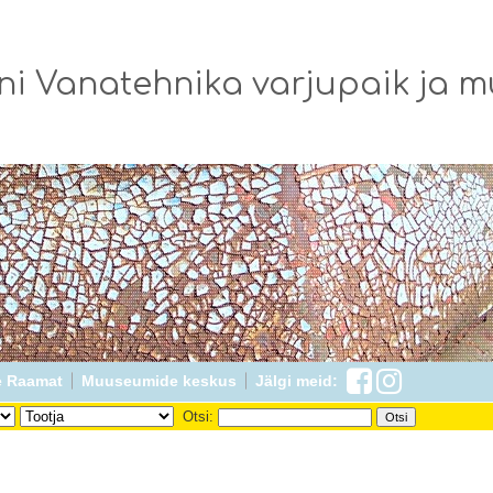
ni Vanatehnika varjupaik ja 
 Raamat
Muuseumide keskus
Jälgi meid:
Otsi: