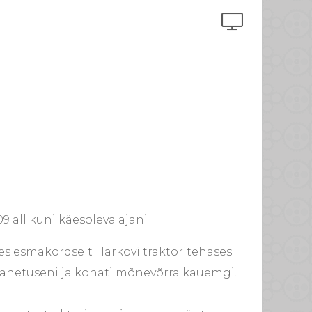
9 all kuni käesoleva ajani
des esmakordselt Harkovi traktoritehases
divahetuseni ja kohati mõnevõrra kauemgi.