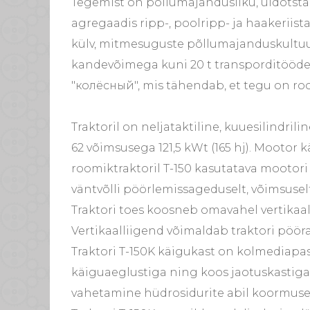
Tegemist on põllumajandusliku, üldotstarb
agregaadis ripp-, poolripp- ja haakerii
külv, mitmesuguste põllumajanduskultuu
kandevõimega kuni 20 t transporditööde 
"колёсный", mis tähendab, et tegu on roo
Traktoril on neljataktiline, kuuesilindri
62 võimsusega 121,5 kWt (165 hj). Mootor k
roomiktraktoril T-150 kasutatava mootor
väntvõlli pöörlemissageduselt, võimsuselt
Traktori toes koosneb omavahel vertikaal
Vertikaalliigend võimaldab traktori pööra
Traktori T-150K käigukast on kolmediapas
käiguaeglustiga ning koos jaotuskastiga v
vahetamine hüdrosidurite abil koormuse 