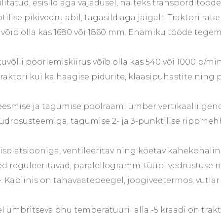
ülitatud, esisild aga vajadusel, näiteks transporditööde 
ilise pikivedru abil, tagasild aga jäigalt. Traktori rat
õib olla kas 1680 või 1860 mm. Enamiku tööde tegemi
uvõlli pöörlemiskiirus võib olla kas 540 või 1000 p/min
aktori kui ka haagise pidurite, klaasipuhastite ning 
 eesmise ja tagumise poolraami ümber vertikaalliigend
hüdrosüsteemiga, tagumise 2- ja 3-punktilise rippm
aisolatsiooniga, ventileeritav ning köetav kahekohaline
med reguleeritavad, paralellogramm-tüüpi vedrustuse 
te. Kabiinis on tahavaatepeegel, joogiveetermos, vutla
 ümbritseva õhu temperatuuril alla -5 kraadi on trakt