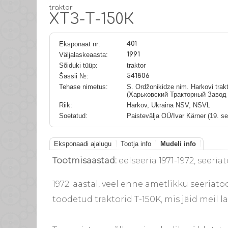
traktor
ХТЗ-Т-150К
Eksponaat nr:
401
Väljalaskeaasta:
1991
Sõiduki tüüp:
traktor
Šassii №:
541806
Tehase nimetus:
S. Ordžonikidze nim. Harkovi trak
(Харьковский Тракторный Завод
Riik:
Harkov, Ukraina NSV, NSVL
Soetatud:
Paistevälja OÜ/Ivar Kärner (19. s
Eksponaadi ajalugu
Tootja info
Mudeli info
Tootmisaastad:
eelseeria 1971-1972, seeri
1972. aastal, veel enne ametlikku seeriat
toodetud traktorid T-150K, mis jäid meil 