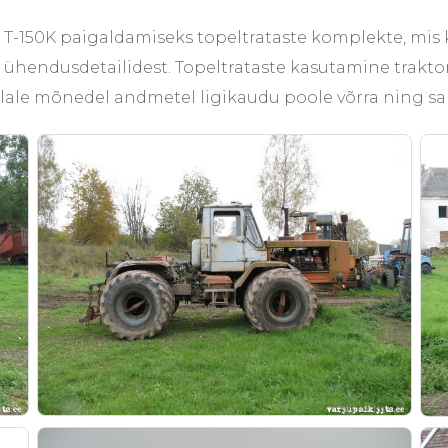
ile T-150K paigaldamiseks topeltrataste komplekte, mis
t ühendusdetailidest. Topeltrataste kasutamine trakto
ullale mõnedel andmetel ligikaudu poole võrra ning sa