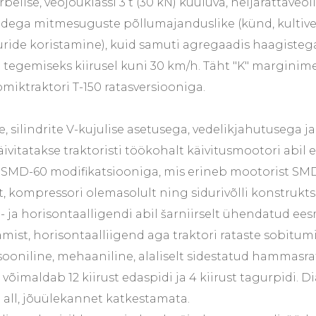
elise, veojõuklassi 3 t (30 kN) kuuluva, neljarattaveol
stadega mitmesuguste põllumajanduslike (künd, kultiv
ride koristamine), kuid samuti agregaadis haagiste
tegemiseks kiirusel kuni 30 km/h. Täht "K" marginim
miktraktori T-150 ratasversiooniga.
line, silindrite V-kujulise asetusega, vedelikjahutuseg
äivitatakse traktoristi töökohalt käivitusmootori abil 
i SMD-60 modifikatsiooniga, mis erineb mootorist S
, kompressori olemasolult ning sidurivõlli konstruktsi
- ja horisontaalligendi abil šarniirselt ühendatud ees
mist, horisontaalliigend aga traktori rataste sobitum
ooniline, mehaaniline, alaliselt sidestatud hammasra
õimaldab 12 kiirust edaspidi ja 4 kiirust tagurpidi. 
all, jõuülekannet katkestamata.