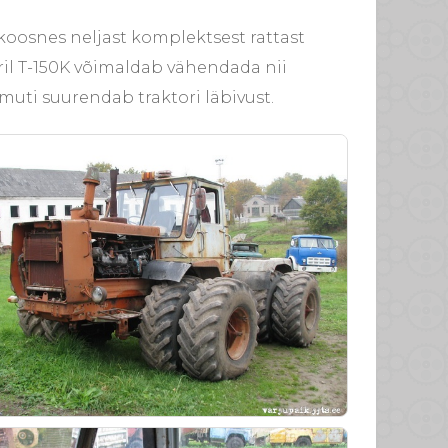
 koosnes neljast komplektsest rattast
ril T-150K võimaldab vähendada nii
muti suurendab traktori läbivust.