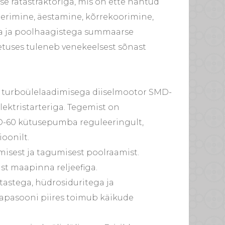
ise ratastraktoriga, mis on ette nähtud
eerimine, äestamine, kõrrekoorimine,
ga ja poolhaagistega summaarse
etuses tuleneb venekeelsest sõnast
a ja turboülelaadimisega diiselmootor SMD-
elektristarteriga. Tegemist on
MD-60 kütusepumba reguleeringult,
oonilt.
misest ja tagumisest poolraamist.
ist maapinna reljeefiga.
tastega, hüdrosiduritega ja
Diapasooni piires toimub käikude