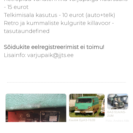
- 15 eurot
Telkimisala kasutus - 10 eurot (auto+telk)
Retro ja kummaliste kulgurite killavoor -
tasutaundefined
Sõidukite eelregistreerimist ei toimu!
Lisainfo: varjupaik@jjts.ee
GAZ-51A/AS-
2UM
Kaubik ЕрАЗ-762В
Foto: Andres Allik
Foto: Indrek Allik