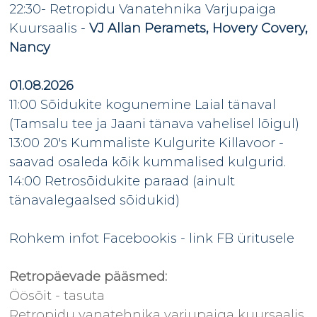
22:30- Retropidu Vanatehnika Varjupaiga
Kuursaalis -
VJ Allan Peramets, Hovery Covery,
Nancy
01.08.2026
11:00 Sõidukite kogunemine Laial tänaval
(Tamsalu tee ja Jaani tänava vahelisel lõigul)
13:00 20's Kummaliste Kulgurite Killavoor -
saavad osaleda kõik kummalised kulgurid.
14:00 Retrosõidukite paraad (ainult
tänavalegaalsed sõidukid)
Rohkem infot Facebookis -
link FB üritusele
Retropäevade pääsmed:
Öösõit - tasuta
Retropidu vanatehnika varjupaiga kuursaalis