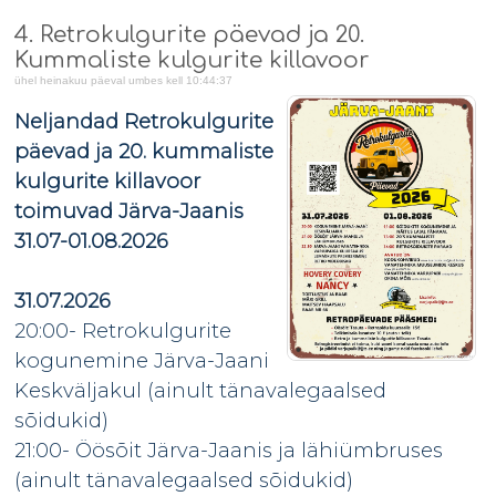
4. Retrokulgurite päevad ja 20.
Kummaliste kulgurite killavoor
ühel heinakuu päeval umbes kell 10:44:37
Neljandad Retrokulgurite
päevad ja 20. kummaliste
kulgurite killavoor
toimuvad Järva-Jaanis
31.07-01.08.2026
31.07.2026
20:00- Retrokulgurite
kogunemine Järva-Jaani
Keskväljakul (ainult tänavalegaalsed
sõidukid)
21:00- Öösõit Järva-Jaanis ja lähiümbruses
(ainult tänavalegaalsed sõidukid)