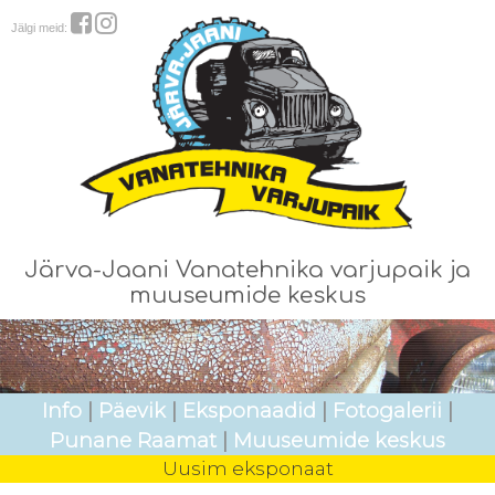
Jälgi meid:
Järva-Jaani Vanatehnika varjupaik ja
muuseumide keskus
Info
|
Päevik
|
Eksponaadid
|
Fotogalerii
|
Punane Raamat
|
Muuseumide keskus
Uusim eksponaat