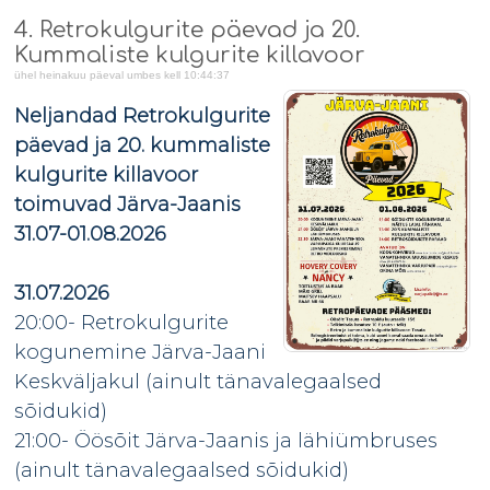
4. Retrokulgurite päevad ja 20.
Kummaliste kulgurite killavoor
ühel heinakuu päeval umbes kell 10:44:37
Neljandad Retrokulgurite
päevad ja 20. kummaliste
kulgurite killavoor
toimuvad Järva-Jaanis
31.07-01.08.2026
31.07.2026
20:00- Retrokulgurite
kogunemine Järva-Jaani
Keskväljakul (ainult tänavalegaalsed
sõidukid)
21:00- Öösõit Järva-Jaanis ja lähiümbruses
(ainult tänavalegaalsed sõidukid)