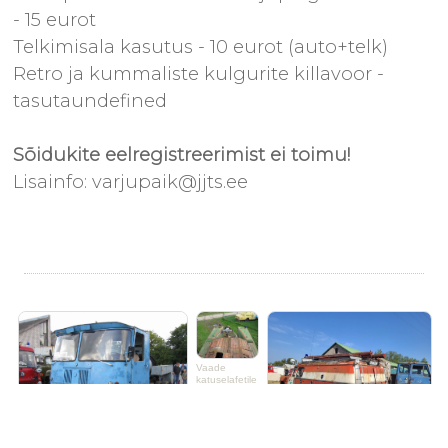
- 15 eurot
Telkimisala kasutus - 10 eurot (auto+telk)
Retro ja kummaliste kulgurite killavoor -
tasutaundefined
Sõidukite eelregistreerimist ei toimu!
Lisainfo: varjupaik@jjts.ee
Vaade
katuselafetile
Foto: Mati Räli
Tuletõrjeauto International 1500D
Eriotstarbeline TA-943