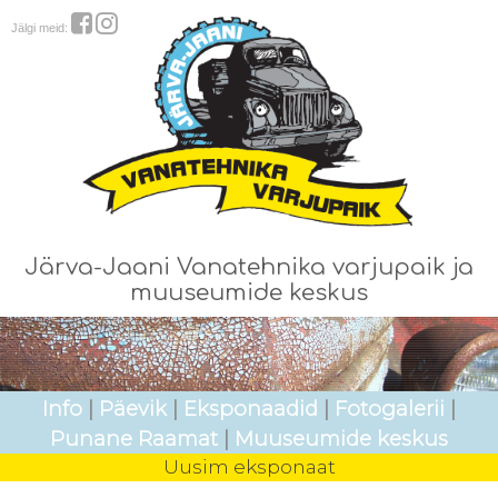
Jälgi meid:
Järva-Jaani Vanatehnika varjupaik ja
muuseumide keskus
Info
|
Päevik
|
Eksponaadid
|
Fotogalerii
|
Punane Raamat
|
Muuseumide keskus
Uusim eksponaat