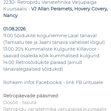
22:30- Retropidu Vanatehnika Varjupaiga
Kuursaalis -
VJ Allan Peramets, Hovery Covery,
Nancy
01.08.2026
11:00 Sõidukite kogunemine Laial tänaval
(Tamsalu tee ja Jaani tänava vahelisel lõigul)
13:00 20's Kummaliste Kulgurite Killavoor -
saavad osaleda kõik kummalised kulgurid.
14:00 Retrosõidukite paraad (ainult
tänavalegaalsed sõidukid)
Rohkem infot Facebookis -
link FB üritusele
Retropäevade pääsmed:
Öösõit - tasuta
Retropidu vanatehnika varjupaiga kuursaalis