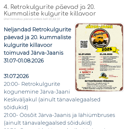
4. Retrokulgurite päevad ja 20.
Kummaliste kulgurite killavoor
ühel heinakuu päeval umbes kell 10:44:37
Neljandad Retrokulgurite
päevad ja 20. kummaliste
kulgurite killavoor
toimuvad Järva-Jaanis
31.07-01.08.2026
31.07.2026
20:00- Retrokulgurite
kogunemine Järva-Jaani
Keskväljakul (ainult tänavalegaalsed
sõidukid)
21:00- Öösõit Järva-Jaanis ja lähiümbruses
(ainult tänavalegaalsed sõidukid)