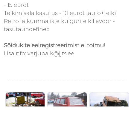
- 15 eurot
Telkimisala kasutus - 10 eurot (auto+telk)
Retro ja kummaliste kulgurite killavoor -
tasutaundefined
Sõidukite eelregistreerimist ei toimu!
Lisainfo: varjupaik@jjts.ee
ET-1,5
VW Transporter
MAZ-5549
Foto: Silver Kuik
Foto: Mati Räli
Foto: Jorven Rang