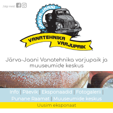
Jälgi meid:
Järva-Jaani Vanatehnika varjupaik ja
muuseumide keskus
Info
|
Päevik
|
Eksponaadid
|
Fotogalerii
|
Punane Raamat
|
Muuseumide keskus
Uusim eksponaat