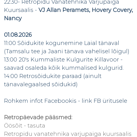
22:30- Retropidu Vanatehnika Varjupaiga
Kuursaalis -
VJ Allan Peramets, Hovery Covery,
Nancy
01.08.2026
11:00 Sõidukite kogunemine Laial tänaval
(Tamsalu tee ja Jaani tänava vahelisel lõigul)
13:00 20's Kummaliste Kulgurite Killavoor -
saavad osaleda kõik kummalised kulgurid.
14:00 Retrosõidukite paraad (ainult
tänavalegaalsed sõidukid)
Rohkem infot Facebookis -
link FB üritusele
Retropäevade pääsmed:
Öösõit - tasuta
Retropidu vanatehnika varjupaiga kuursaalis